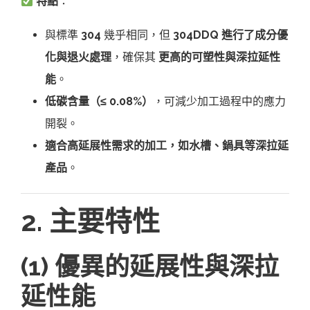
特點
：
與標準
304
幾乎相同，但
304DDQ 進行了成分優
化與退火處理
，確保其
更高的可塑性與深拉延性
能
。
低碳含量（≤ 0.08%）
，可減少加工過程中的應力
開裂。
適合高延展性需求的加工，如水槽、鍋具等深拉延
產品
。
2. 主要特性
(1) 優異的延展性與深拉
延性能