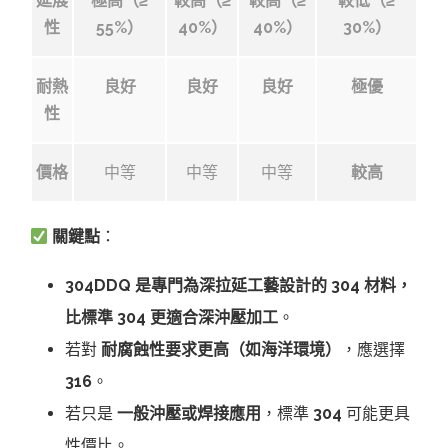
延展
極高（≥
較高（≥
較高（≥
較低（≥
性
55%）
40%）
40%）
30%）
耐熱
良好
良好
良好
極優
性
價格
中等
中等
中等
較高
關鍵點
：
304DDQ 是專門為深拉延工藝設計的 304 材料，
比標準 304 更適合深沖壓加工
。
若對
耐腐蝕性要求更高（如海洋環境）
，應選擇
316
。
若只是
一般沖壓或焊接應用
，標準
304
可能更具
性價比。