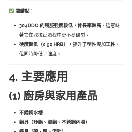
關鍵點
：
304DDQ 的屈服強度較低，伸長率較高
，這意味
著它在深拉延過程中更不易破裂。
硬度較低（≤ 90 HRB），提升了塑性與加工性
，
但同時降低了強度。
4. 主要應用
(1) 廚房與家用產品
不銹鋼水槽
鍋具（炒鍋、湯鍋、不銹鋼內膽）
餐具（碗、盤、湯匙）