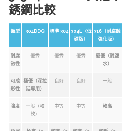
銹鋼比較
類型
304DDQ
標準 304
304L（低
316（耐腐蝕
碳版）
強化版）
耐腐
優秀
優秀
優秀
極優（耐鹽
蝕性
水）
可成
極優（深拉
良好
良好
一般
形性
延專用）
強度
一般（較
中等
中等
較高
軟）