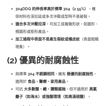
304DDQ 的伸長率高於標準 304（≥ 55%）
，確
保材料在深拉延或多次沖壓成型時不易破裂。
適合多次沖壓拉深
，可加工成複雜形狀，如圓形、
橢圓形或矩形產品。
加工過程中表面不易產生裂紋或橘皮紋
（表面粗糙
現象）。
(2) 優異的耐腐蝕性
與標準
304 不銹鋼相同
，擁有
極優的耐腐蝕性
，
適用於
食品、醫療、家用產品
。
可抗
大多數酸、鹼、鹽類腐蝕
，但不適用於
高氯
離子（如海水）或強酸環境（如高溫硫酸）
。